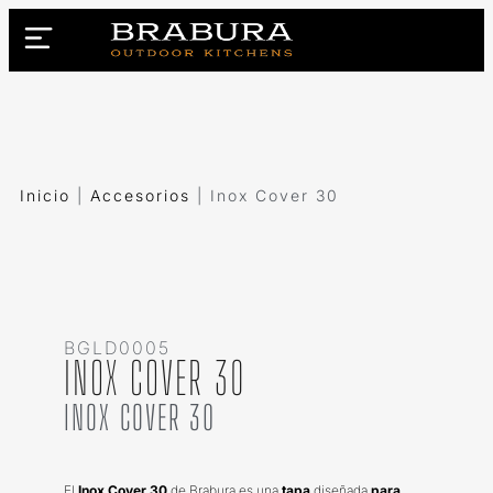
Inicio
|
Accesorios
|
Inox Cover 30
BGLD0005
INOX COVER 30
INOX COVER 30
El
Inox Cover 30
de Brabura es una
tapa
diseñada
para