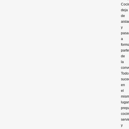
Coci
deja
de
aisla
y
pasa
a
form
parte
de
la
conv
Todo
suce
en
el
mis
lugar
prepa
cocin
servi
y