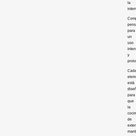
la
inte
Comp
pens
para
un
uso
inten
y
prol
Cad
elem
está
dise
para
que
la
coci
de
exter
mant