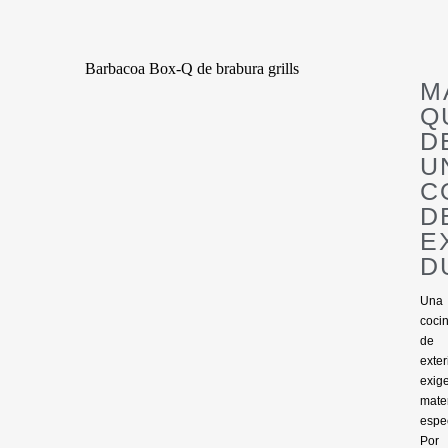
M
Q
D
U
C
D
E
D
Una
coci
de
exter
exig
mate
espec
Por