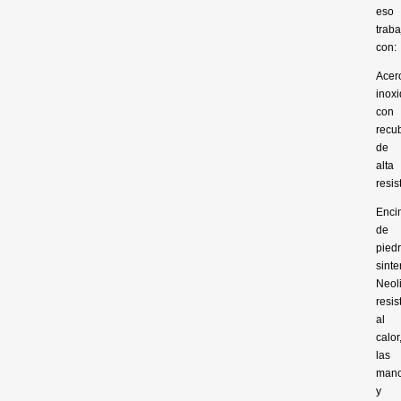
eso
trab
con:
Acer
inox
con
recu
de
alta
resis
Enci
de
pied
sinte
Neoli
resis
al
calor
las
man
y