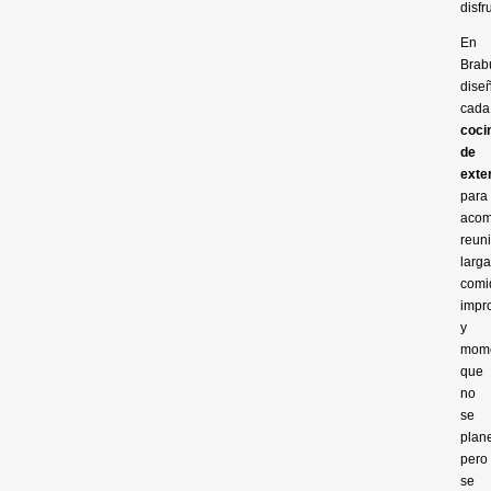
disfru
En
Brab
dise
cada
coci
de
exte
para
acom
reun
larga
comi
impr
y
mom
que
no
se
plan
pero
se