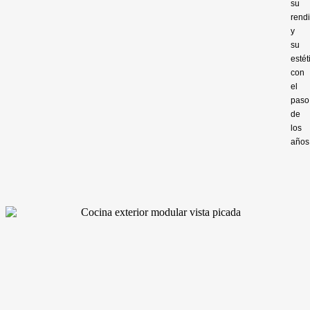
su
rend
y
su
estét
con
el
paso
de
los
años