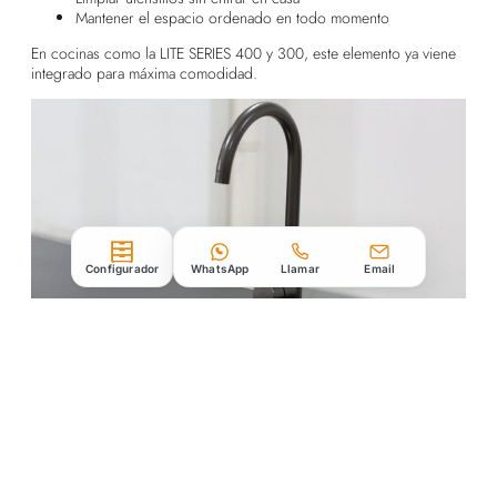
Mantener el espacio ordenado en todo momento
En cocinas como la LITE SERIES 400 y 300, este elemento ya viene
integrado para máxima comodidad.
Configurador
WhatsApp
Llamar
Email
Espacio para bombona de gas
Un detalle clave pero muchas veces olvidado:
Mantiene la instalación ordenada y limpia
Mejora la estética del conjunto
Aumenta la seguridad al tener el gas protegido