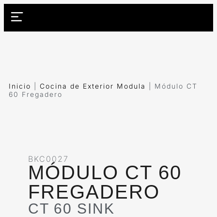
Inicio
|
Cocina de Exterior Modula
|
Módulo CT
60 Fregadero
BKC0027
MÓDULO CT 60
FREGADERO
CT 60 SINK