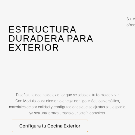
Su e
ofrec
ESTRUCTURA
DURADERA PARA
EXTERIOR
Diseña una cocina de exterior que se adapte a tu forma de vivir.
Con Modula, cada elemento encaja contigo: módulos versátiles,
materiales de alta calidad y configuraciones que se ajustan a tu espacio,
ya sea una terraza urbana o un jardín completo.
Configura tu Cocina Exterior