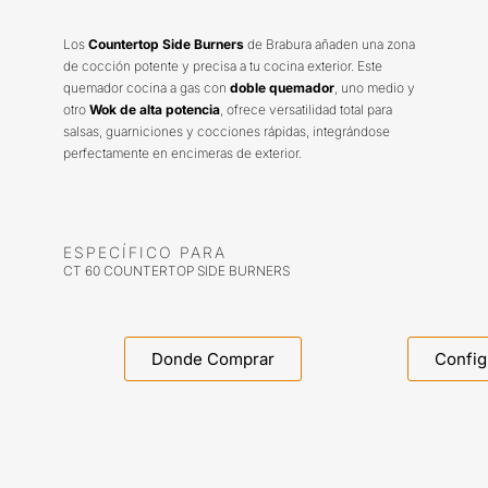
Los
Countertop Side Burners
de Brabura añaden una zona
de cocción potente y precisa a tu cocina exterior. Este
quemador cocina a gas con
doble quemador
, uno medio y
otro
Wok de alta potencia
, ofrece versatilidad total para
salsas, guarniciones y cocciones rápidas, integrándose
perfectamente en encimeras de exterior.
ESPECÍFICO PARA
CT 60 COUNTERTOP SIDE BURNERS
Donde Comprar
Config