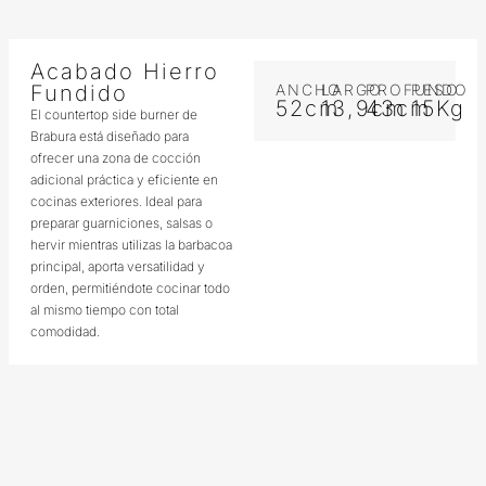
Acabado Hierro
Fundido
ANCHO
LARGO
PROFUNDO
PESO
52cm
13,9cm
43cm
15Kg
El countertop side burner de
Brabura está diseñado para
ofrecer una zona de cocción
adicional práctica y eficiente en
cocinas exteriores. Ideal para
preparar guarniciones, salsas o
hervir mientras utilizas la barbacoa
principal, aporta versatilidad y
orden, permitiéndote cocinar todo
al mismo tiempo con total
comodidad.