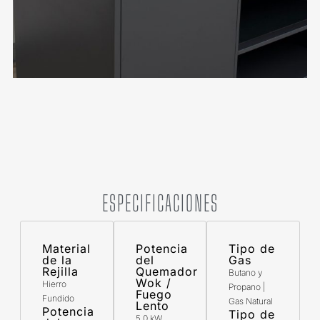
ESPECIFICACIONES
Material
Potencia
Tipo de
de la
del
Gas
Rejilla
Quemador
Butano y
Wok /
Hierro
Propano |
Fuego
Fundido
Gas Natural
Lento
Potencia
Tipo de
5.0 kW