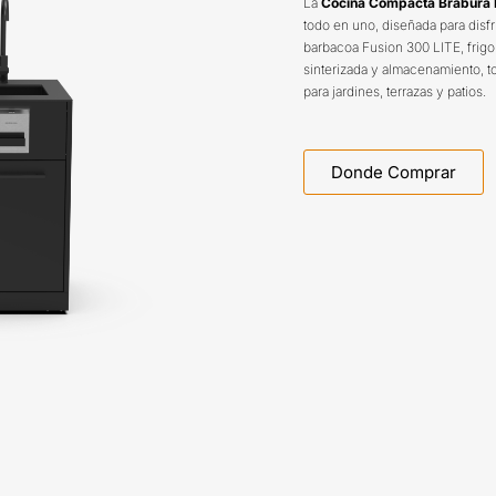
La
Cocina Compacta Brabura L
todo en uno, diseñada para disfru
barbacoa Fusion 300 LITE, frigo
sinterizada y almacenamiento, t
para jardines, terrazas y patios.
Donde Comprar