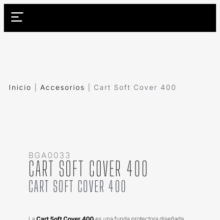
Inicio
|
Accesorios
|
Cart Soft Cover 400
BGA0033
CART SOFT COVER 400
CART SOFT COVER 400
La
Cart Soft Cover 400
es una funda protectora diseñada