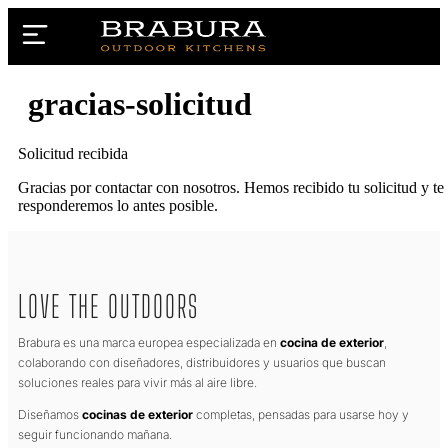
gracias-solicitud
Solicitud recibida
Gracias por contactar con nosotros. Hemos recibido tu solicitud y te
responderemos lo antes posible.
LOVE THE OUTDOORS
Brabura es una marca europea especializada en
cocina de exterior
,
colaborando con diseñadores, distribuidores y usuarios que buscan
soluciones reales para vivir más al aire libre.
Diseñamos
cocinas de exterior
completas, pensadas para usarse hoy y
seguir funcionando mañana.