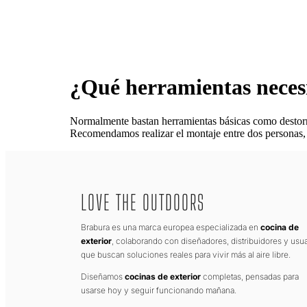
¿Qué herramientas neces
Normalmente bastan herramientas básicas como destornill
Recomendamos realizar el montaje entre dos personas
LOVE THE OUTDOORS
Brabura es una marca europea especializada en
cocina de
exterior
, colaborando con diseñadores, distribuidores y usua
que buscan soluciones reales para vivir más al aire libre.
Diseñamos
cocinas de exterior
completas, pensadas para
usarse hoy y seguir funcionando mañana.