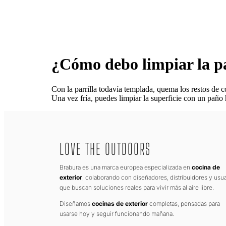
¿Cómo debo limpiar la pa
Con la parrilla todavía templada, quema los restos de c
Una vez fría, puedes limpiar la superficie con un paño
LOVE THE OUTDOORS
Brabura es una marca europea especializada en
cocina de
exterior
, colaborando con diseñadores, distribuidores y usua
que buscan soluciones reales para vivir más al aire libre.
Diseñamos
cocinas de exterior
completas, pensadas para
usarse hoy y seguir funcionando mañana.