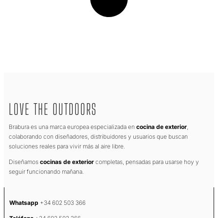
LOVE THE OUTDOORS
Brabura es una marca europea especializada en
cocina de exterior
,
colaborando con diseñadores, distribuidores y usuarios que buscan
soluciones reales para vivir más al aire libre.
Diseñamos
cocinas de exterior
completas, pensadas para usarse hoy y
seguir funcionando mañana.
Whatsapp
+34 602 503 366