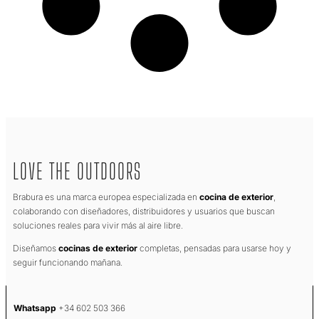
LOVE THE OUTDOORS
Brabura es una marca europea especializada en
cocina de exterior
,
colaborando con diseñadores, distribuidores y usuarios que buscan
soluciones reales para vivir más al aire libre.
Diseñamos
cocinas de exterior
completas, pensadas para usarse hoy y
seguir funcionando mañana.
Whatsapp
+34 602 503 366