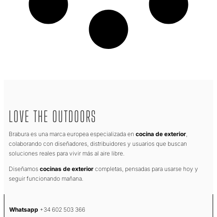
LOVE THE OUTDOORS
Brabura es una marca europea especializada en
cocina de exterior
,
colaborando con diseñadores, distribuidores y usuarios que buscan
soluciones reales para vivir más al aire libre.
Diseñamos
cocinas de exterior
completas, pensadas para usarse hoy y
seguir funcionando mañana.
Whatsapp
+34 602 503 366